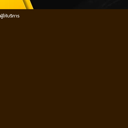
ผู้ให้บริการ