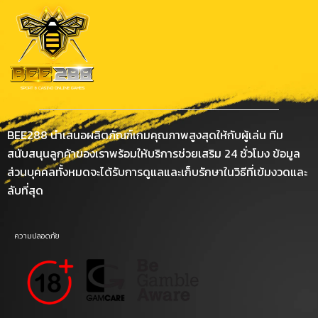
BEE288 นำเสนอผลิตภัณฑ์เกมคุณภาพสูงสุดให้กับผู้เล่น ทีม
สนับสนุนลูกค้าของเราพร้อมให้บริการช่วยเสริม 24 ชั่วโมง ข้อมูล
ส่วนบุคคลทั้งหมดจะได้รับการดูแลและเก็บรักษาในวิธีที่เข้มงวดและ
ลับที่สุด
ความปลอดภัย